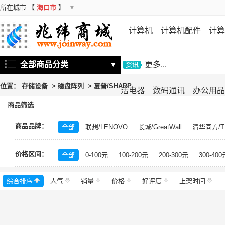
所在城市
【
海口市
】
▼
计算机
计算机配件
计算
机
存储设备
基础软件
信
全部商品分类
更多...
▼
资讯
位置：
存储设备
>
磁盘阵列
>
夏普/SHARP
活电器
数码通讯
办公用品
商品筛选
商品品牌：
全部
联想/LENOVO
长城/GreatWall
清华同方/T
戴尔/DELL
三星/SAMSUNG
富士通/Fujitsu
华三
价格区间：
美的/Midea
松下/Panasonic
格力/GREE
锐捷/Ru
全部
0-100元
100-200元
200-300元
300-400
得力/deli
天章/TANGO
科大讯飞/iFLYTEK
绿盟/
综合排序
人气
群晖/Synology
销量
价格
中福/ZHFOR
好评度
理想/RISO
上架时间
东芝/T
希捷/Seagate
柯尼卡美能达/KONICA MINOLTA
永
安恒/DAS
闪迪/SanDisk
紫光/UNIS
浪潮/INSP
中科曙光/Sugon
神州数码/DCN
360
百奥/PAR