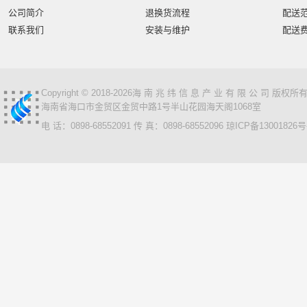
智汇星
航天柏克
柏克
旭龙物联
旭龙
中
公司简介
退换货流程
配送
美松达/MAXOUND
小篆
麟云
艾特网能
科视
联系我们
安装与维护
配送
Copyright © 2018-2026海 南 兆 纬 信 息 产 业 有 限 公 司 版
海南省海口市金贸区金贸中路1号半山花园海天阁1068室
电 话：0898-68552091 传 真：0898-68552096
琼ICP备13001826号