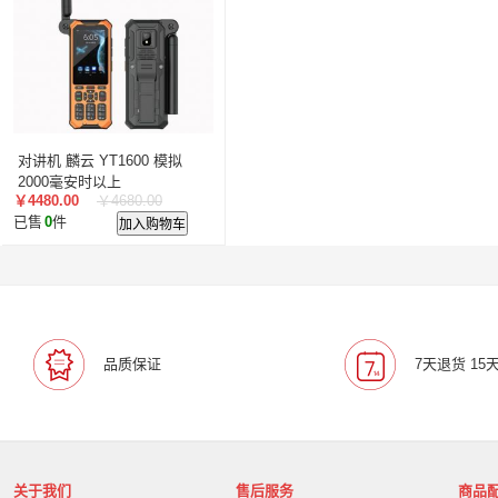
叠云/Cloudecker
麦克赛尔/maxell
中银科技/BOCT
蓝胜卡顿/kadenlan
极米/XGIMI
鸿合/HiteVision
惠科/HKC
高科光电/GKGD
清大视讯
沧田/CUM
索诺克/Sonnoc
迅英/Bulldex
艾博德/iBoard
贝赛
京东方/BOE
互视达/HUSHIDA
爱普伦/EPLONLE
对讲机 麟云 YT1600 模拟
歌派/GEPAD
立思辰/LANXUM
利盟/Lexmark
2000毫安时以上
￥4480.00
￥4680.00
英士/inASK
LG
中矗/ZHONGCHU
指南者
霍
已售
0
件
加入购物车
顶尖/OVERTOP
富山/TOMAYA
爱维达/EVADA
中喆/cnzhongzhe
新中新/synjones
云蝶/YONDY
华高/HUAGOSCAN
建伍/KENWOOD
智腾/ZAXT
艾博德
贝赛尔
东方中原
ITC
实达/START
海天地/Soopen
三田
上海易教
立象/ARGOX
品质保证
7天退货 15
科达
理光
汉光
美松达/MAXSOUND
至像
普印力
方正
中科可控/SuMa
NEC
联想
光阵/LiteArray
丰视/FeuVison
科大讯飞
富士胶
奥兰德
博思得/POSTEK
华映/HWAING
航天双
关于我们
售后服务
商品