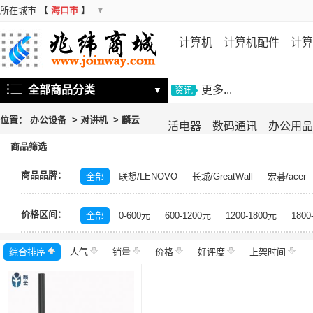
所在城市
【
海口市
】
▼
计算机
计算机配件
计算
机
存储设备
基础软件
信
全部商品分类
更多...
▼
资讯
位置：
办公设备
>
对讲机
>
麟云
活电器
数码通讯
办公用品
商品筛选
商品品牌：
全部
联想/LENOVO
长城/GreatWall
宏碁/acer
富士施乐/Fuji Xerox
华硕/ASUS
戴尔/DELL
三
价格区间：
飞利浦/PHILIPS
TCL
长虹/CHANGHONG
索尼/
全部
0-600元
600-1200元
1200-1800元
1800
理光/RICOH
大华/dahua
奔图/PANTUM
金典/Go
综合排序
人气
齐心/Comix
销量
科密/comet
价格
好评度
希沃/seewo
上架时间
中福/ZHF
东方中原/DONVIEW
山特/SANTAK
爱普生/EPSO
MAXHUB
碎乐/Ceiro
柯达/Kodak
日立/HITACH
捷宇/JOYUSING
皓丽/Horion
北峰/BFDX
海康威