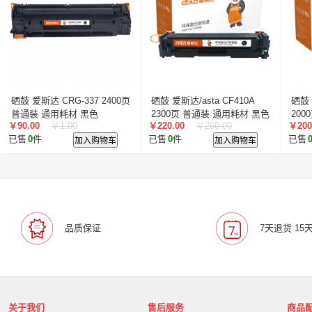
安普印/SecuPrint
得印/befon
高宝/COBOL
德
绘威
标拓
赛格
丽彩士/RCS
拓普达
艾洁
南天/Nantian
科源
盈佳/AMWELL
荣大
硕方/
硒鼓 爱斯达 CRG-337 2400页
硒鼓 爱斯达/asta CF410A
硒鼓 
普通装 通用耗材 黑色
2300页 普通装 通用耗材 黑色
200
￥90.00
￥1.00
￥220.00
￥260.00
￥200
已售
0
件
加入购物车
已售
0
件
加入购物车
已售
品质保证
7天退货 15
关于我们
售后服务
商品