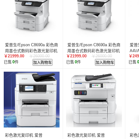
叠云/Cloudecker
麦克赛尔/maxell
中银科技/BOCT
蓝胜卡顿/kadenlan
极米/XGIMI
鸿合/HiteVision
惠科/HKC
高科光电/GKGD
清大视讯
沧田/CUM
索诺克/Sonnoc
迅英/Bulldex
艾博德/iBoard
贝赛
京东方/BOE
互视达/HUSHIDA
爱普伦/EPLONLE
爱普生/Epson C8690a 彩色商
爱普生/Epson C8690a 彩色商
爱普生
歌派/GEPAD
立思辰/LANXUM
利盟/Lexmark
用墨仓式数码彩色激光复印机
用墨仓式数码彩色激光复印机
A4\
￥21999.00
￥26000.00
￥21999.00
￥26000.00
￥249
英士/inASK
LG
中矗/ZHONGCHU
指南者
公彩
霍
已售
0
件
加入购物车
已售
0
件
加入购物车
已售
顶尖/OVERTOP
富山/TOMAYA
爱维达/EVADA
中喆/cnzhongzhe
新中新/synjones
云蝶/YONDY
华高/HUAGOSCAN
建伍/KENWOOD
智腾/ZAXT
艾博德
贝赛尔
东方中原
ITC
实达/START
海天地/Soopen
三田
上海易教
立象/ARGOX
科达
理光
汉光
美松达/MAXSOUND
至像
普印力
方正
中科可控/SuMa
NEC
联想
光阵/LiteArray
丰视/FeuVison
科大讯飞
富士胶
奥兰德
博思得/POSTEK
华映/HWAING
航天双
彩色激光复印机 爱普
彩色激光复印机 爱普
彩色