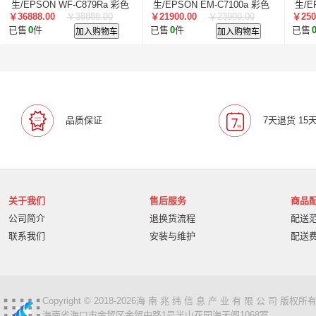
智汇星
航天柏克
柏克
旭龙物联
旭龙
中
生/EPSON WF-C879Ra 彩色
生/EPSON EM-C7100a 彩色
生/E
￥36888.00
￥38888.00
￥21900.00
￥23900.00
￥250
单纸盒
双纸盒
双纸
美松达/MAXOUND
小篆
麟云
艾特网能
科视
已售
0
件
加入购物车
已售
0
件
加入购物车
已售
品质保证
7天退货 15
关于我们
售后服务
商品
公司简介
退换货流程
配送
联系我们
安装与维护
配送
Copyright © 2018-2026海 南 兆 纬 信 息 产 业 有 限 公 司 版
海南省海口市金贸区金贸中路1号半山花园海天阁1068室