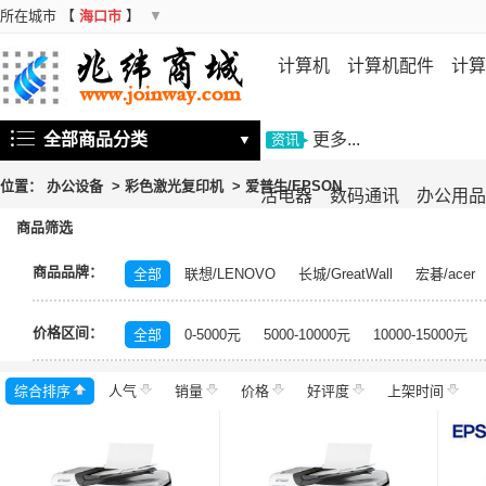
所在城市
【
海口市
】
▼
计算机
计算机配件
计算
机
存储设备
基础软件
信
全部商品分类
更多...
▼
资讯
位置：
办公设备
>
彩色激光复印机
>
爱普生/EPSON
活电器
数码通讯
办公用品
商品筛选
商品品牌：
全部
联想/LENOVO
长城/GreatWall
宏碁/acer
富士施乐/Fuji Xerox
华硕/ASUS
戴尔/DELL
三
价格区间：
飞利浦/PHILIPS
TCL
长虹/CHANGHONG
索尼/
全部
0-5000元
5000-10000元
10000-15000元
理光/RICOH
大华/dahua
奔图/PANTUM
金典/Go
综合排序
人气
齐心/Comix
销量
科密/comet
价格
好评度
希沃/seewo
上架时间
中福/ZHF
东方中原/DONVIEW
山特/SANTAK
爱普生/EPSO
MAXHUB
碎乐/Ceiro
柯达/Kodak
日立/HITACH
捷宇/JOYUSING
皓丽/Horion
北峰/BFDX
海康威