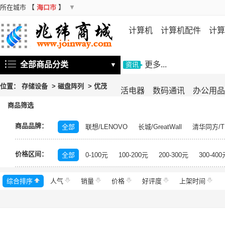
所在城市
【
海口市
】
▼
计算机
计算机配件
计算
机
存储设备
基础软件
信
全部商品分类
更多...
▼
资讯
位置：
存储设备
>
磁盘阵列
>
优茂
活电器
数码通讯
办公用品
商品筛选
商品品牌：
全部
联想/LENOVO
长城/GreatWall
清华同方/T
戴尔/DELL
三星/SAMSUNG
富士通/Fujitsu
华三
价格区间：
美的/Midea
松下/Panasonic
格力/GREE
锐捷/Ru
全部
0-100元
100-200元
200-300元
300-400
得力/deli
天章/TANGO
科大讯飞/iFLYTEK
绿盟/
综合排序
人气
群晖/Synology
销量
价格
中福/ZHFOR
好评度
理想/RISO
上架时间
东芝/T
希捷/Seagate
柯尼卡美能达/KONICA MINOLTA
永
安恒/DAS
闪迪/SanDisk
紫光/UNIS
浪潮/INSP
中科曙光/Sugon
神州数码/DCN
360
百奥/PAR