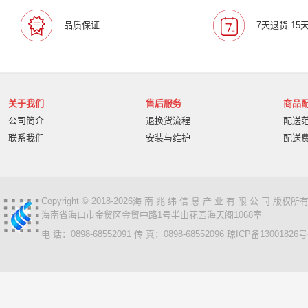
宝利通/Polcyom
爱数/EISOO
数科/Suwell
晨光
品质保证
7天退货 15
宁畅/Nettrix
立思辰/LANXUM
麦沃/MAIWO
沃开
柏克/BAYKEE
金士顿/Kingston
德丽
科达/KED
奥睿科/ORICO
阿卡西斯/acasis
areca
火蓝存储/H
万兆通光电
微辰/highpoint
星储/Singstor
Yotta
关于我们
售后服务
商品
超聚变
奥图码/Optoma
数存/Datapp
丽彩士/RC
公司简介
退换货流程
配送
统信
普贴/PUTY
科达
天熠
黎耀/leayo
汉
联系我们
安装与维护
配送
友联/UNION
宝利通/POLYCOM
HGtoner
南天/N
曙光/Sugon
超越申泰
超越/ChaoYue
百信
百
卡萨帝
华建科技/HUAJIANTECH
华建
北信源
视美乐/SEEMILE
索诺克/Sonnoc
书生/sursen
Copyright © 2018-2026海 南 兆 纬 信 息 产 业 有 限 公 司 版
海南省海口市金贸区金贸中路1号半山花园海天阁1068室
HP/惠普
熵基
国芳
昱联/ASint
英特尔/intel
电 话：0898-68552091 传 真：0898-68552096
琼ICP备13001826号
鼎创之星
WPS
福天
欧迪特/ODT
金仓
中