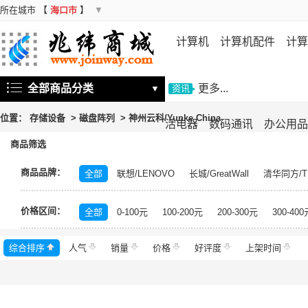
所在城市
【
海口市
】
▼
计算机
计算机配件
计算
机
存储设备
基础软件
信
全部商品分类
更多...
▼
资讯
位置：
存储设备
>
磁盘阵列
>
神州云科/Yunke China
活电器
数码通讯
办公用品
商品筛选
商品品牌：
全部
联想/LENOVO
长城/GreatWall
清华同方/T
戴尔/DELL
三星/SAMSUNG
富士通/Fujitsu
华三
价格区间：
美的/Midea
松下/Panasonic
格力/GREE
锐捷/Ru
全部
0-100元
100-200元
200-300元
300-400
得力/deli
天章/TANGO
科大讯飞/iFLYTEK
绿盟/
综合排序
人气
群晖/Synology
销量
价格
中福/ZHFOR
好评度
理想/RISO
上架时间
东芝/T
希捷/Seagate
柯尼卡美能达/KONICA MINOLTA
永
安恒/DAS
闪迪/SanDisk
紫光/UNIS
浪潮/INSP
中科曙光/Sugon
神州数码/DCN
360
百奥/PAR