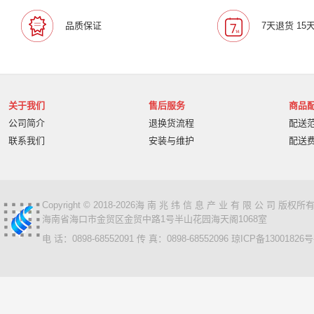
宝利通/Polcyom
爱数/EISOO
数科/Suwell
晨光
品质保证
7天退货 15
宁畅/Nettrix
立思辰/LANXUM
麦沃/MAIWO
沃开
柏克/BAYKEE
金士顿/Kingston
德丽
科达/KED
奥睿科/ORICO
阿卡西斯/acasis
areca
火蓝存储/H
万兆通光电
微辰/highpoint
星储/Singstor
Yotta
关于我们
售后服务
商品
超聚变
奥图码/Optoma
数存/Datapp
丽彩士/RC
公司简介
退换货流程
配送
统信
普贴/PUTY
科达
天熠
黎耀/leayo
汉
联系我们
安装与维护
配送
友联/UNION
宝利通/POLYCOM
HGtoner
南天/N
曙光/Sugon
超越申泰
超越/ChaoYue
百信
百
卡萨帝
华建科技/HUAJIANTECH
华建
北信源
视美乐/SEEMILE
索诺克/Sonnoc
书生/sursen
Copyright © 2018-2026海 南 兆 纬 信 息 产 业 有 限 公 司 版
海南省海口市金贸区金贸中路1号半山花园海天阁1068室
HP/惠普
熵基
国芳
昱联/ASint
英特尔/intel
电 话：0898-68552091 传 真：0898-68552096
琼ICP备13001826号
鼎创之星
WPS
福天
欧迪特/ODT
金仓
中