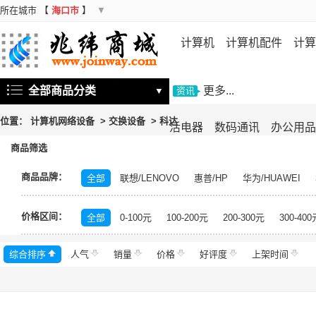
所在城市
【
海口市
】
▼
计算机
计算机配件
计算
机
存储设备
基础软件
信
全部商品分类
更多...
▼
资讯
位置：
计算机网络设备
>
交换设备
>
科达
活电器
数码通讯
办公用品
商品筛选
商品品牌：
全部
联想/LENOVO
惠普/HP
华为/HUAWEI
飞鱼星/VOLANS
水星/MERCURY
锐捷/Ruijie
友
价格区间：
希捷/Seagate
启明星辰/Venustech
金山/KINGSO
全部
0-100元
100-200元
200-300元
300-400
深信服/SANGFOR
信锐/SUNDRAY
睿因/WAVLIN
综合排序
人气
齐杉/QISHAN
销量
价格
迈拓维矩/mt-viki
好评度
启明星辰
上架时间
磊科/n
新华三/H3C
科达
华为智选
H3C
腾达/Tenda
中兴/ZTE
信果科技
天融信