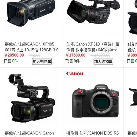
摄像机 佳能/CANON XF405
佳能/Canon XF310（高端）摄
佳能/
601万以上 10-15倍 128GB 3.0
像机 数字摄像机+64G内存卡
像机
￥20500.00
￥2.00
￥17500.00
￥17500.00
￥889
英寸 2-3小时 黑色
机 
已售
0
件
加入购物车
已售
0
件
加入购物车
已售
摄像机 佳能/CANON Canon
摄像机 佳能/CANON EOS R5
摄像机